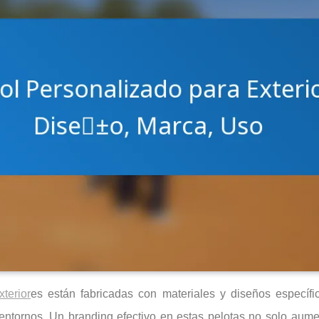
xterior
es están fabricadas con materiales y diseños específi
 entornos. Un branding efectivo en estas pelotas no solo aume