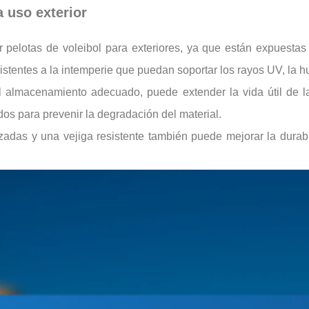
 uso exterior
nar pelotas de voleibol para exteriores, ya que están expuest
sistentes a la intemperie que puedan soportar los rayos UV, la 
l almacenamiento adecuado, puede extender la vida útil de las
dos para prevenir la degradación del material.
zadas y una vejiga resistente también puede mejorar la dura