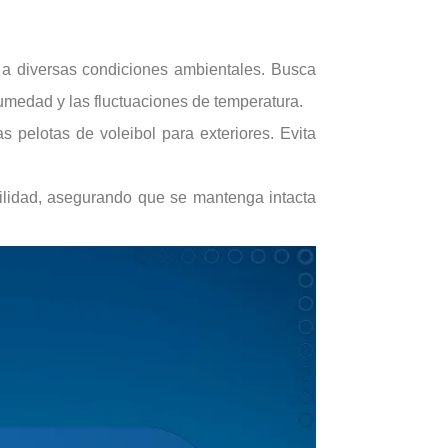
as a diversas condiciones ambientales. Busca
humedad y las fluctuaciones de temperatura.
 pelotas de voleibol para exteriores. Evita
bilidad, asegurando que se mantenga intacta