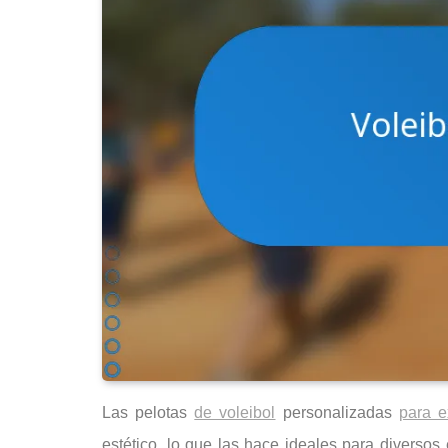
Las pelotas
de voleibol
personalizadas
para e
estético, lo que las hace ideales para diversos