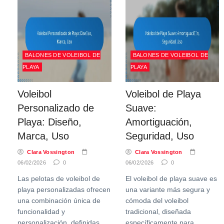
BALONES DE VOLEIBOL DE
BALONES DE VOLEIBOL DE
PLAYA
PLAYA
Voleibol
Voleibol de Playa
Personalizado de
Suave:
Playa: Diseño,
Amortiguación,
Marca, Uso
Seguridad, Uso
Clara Vossington
Clara Vossington
06/02/2026
0
06/02/2026
0
Las pelotas de voleibol de
El voleibol de playa suave es
playa personalizadas ofrecen
una variante más segura y
una combinación única de
cómoda del voleibol
funcionalidad y
tradicional, diseñada
personalización, definidas
específicamente para