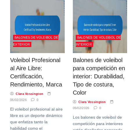
BALONES DE VOLEIBOL DE
BALONES DE VOLEIBOL DE
EXTERIOR
INTERIOR
Voleibol Profesional
Balones de voleibol
al Aire Libre:
para competición en
Certificación,
interior: Durabilidad,
Rendimiento, Marca
Tipo de costura,
Color
Clara Vossington
06/02/2026
0
Clara Vossington
05/02/2026
0
El voleibol profesional al aire
libre es un deporte dinámico
Los balones de voleibol de
que enfatiza tanto la
competición para interiores
habilidad como el