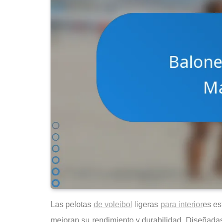
Las pelotas
de voleibol
ligeras
para interior
es es
mejoran su rendimiento y durabilidad. Diseñadas 