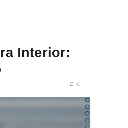
a Interior:
o
0