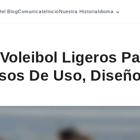
Del Blog
Comunícate
Inicio
Nuestra Historia
Idioma
oleibol Ligeros Par
asos De Uso, Diseñ