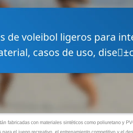
tán fabricadas con materiales sintéticos como poliuretano y P
para el juego recreativo, el entrenamiento competitivo y el des